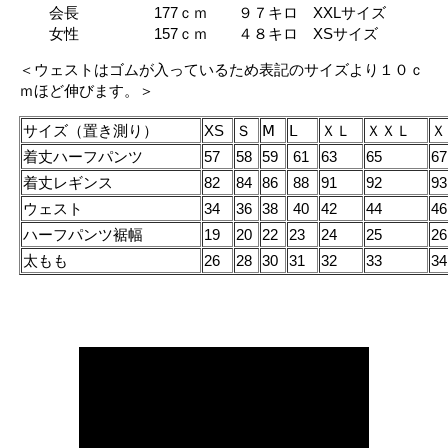
会長 177ｃｍ ９７キロ XXLサイズ
女性 157ｃｍ ４８キロ XSサイズ
＜ウェストはゴムが入っているため表記のサイズより１０ｃ
ｍほど伸びます。＞
サイズ（置き測り）
XS
Ｓ
Ⅿ
Ⅼ
ＸＬ
ＸＸＬ
Ｘ
着丈ハーフパンツ
57
58
59
61
63
65
67
着丈レギンス
82
84
86
88
91
92
93
ウェスト
34
36
38
40
42
44
46
ハーフパンツ裾幅
19
20
22
23
24
25
26
太もも
26
28
30
31
32
33
34