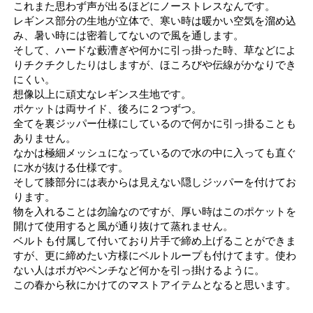
これまた思わず声が出るほどにノーストレスなんです。
レギンス部分の生地が立体で、寒い時は暖かい空気を溜め込
み、暑い時には密着してないので風を通します。
そして、ハードな藪漕ぎや何かに引っ掛った時、草などによ
りチクチクしたりはしますが、ほころびや伝線がかなりでき
にくい。
想像以上に頑丈なレギンス生地です。
ポケットは両サイド、後ろに２つずつ。
全てを裏ジッパー仕様にしているので何かに引っ掛ることも
ありません。
なかは極細メッシュになっているので水の中に入っても直ぐ
に水が抜ける仕様です。
そして膝部分には表からは見えない隠しジッパーを付けてお
ります。
物を入れることは勿論なのですが、厚い時はこのポケットを
開けて使用すると風が通り抜けて蒸れません。
ベルトも付属して付いており片手で締め上げることができま
すが、更に締めたい方様にベルトループも付けてます。使わ
ない人はボガやペンチなど何かを引っ掛けるように。
この春から秋にかけてのマストアイテムとなると思います。