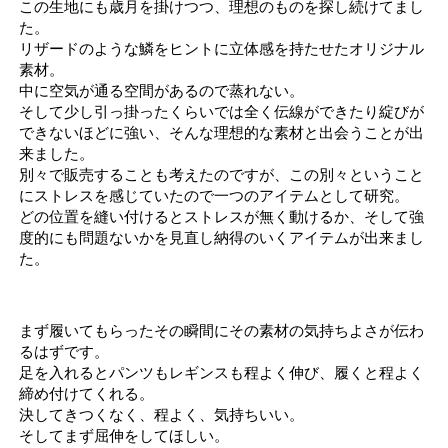
この生地にも歳月を掛けつつ、理想のものを探し続けてまし
た。
リザードのような鱗をヒントに立体感を持たせたオリジナル
素材。
中に空気が通る空間があるので蒸れない。
そして少し引っ掛ったくらいでは全く伝線ができたり綻びが
できないほどに強い、そんな理想的な素材と出会うことが出
来ました。
別々で販売することも考えたのですが、この別々ということ
にストレスを感じていたので一つのアイテムとして研究。
どの位置を縫い付けるとストレスが無く動けるか、そして強
度的にも問題ないかを見直し納得のいくアイテムが出来まし
た。
まず履いてもらったその瞬間にその素材の気持ちよさが伝わ
るはずです。
足を入れるとパンツもレギンスも程よく伸び、履くと程よく
締め付けてくれる。
決してきつくなく、程よく、気持ちいい。
そしてまず屈伸をしてほしい。