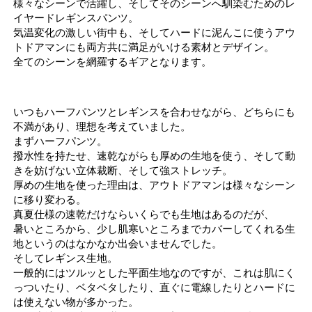
様々なシーンで活躍し、そしてそのシーンへ馴染むためのレ
イヤードレギンスパンツ。
気温変化の激しい街中も、そしてハードに泥んこに使うアウ
トドアマンにも両方共に満足がいける素材とデザイン。
全てのシーンを網羅するギアとなります。
いつもハーフパンツとレギンスを合わせながら、どちらにも
不満があり、理想を考えていました。
まずハーフパンツ。
撥水性を持たせ、速乾ながらも厚めの生地を使う、そして動
きを妨げない立体裁断、そして強ストレッチ。
厚めの生地を使った理由は、アウトドアマンは様々なシーン
に移り変わる。
真夏仕様の速乾だけならいくらでも生地はあるのだが、
暑いところから、少し肌寒いところまでカバーしてくれる生
地というのはなかなか出会いませんでした。
そしてレギンス生地。
一般的にはツルッとした平面生地なのですが、これは肌にく
っついたり、ベタベタしたり、直ぐに電線したりとハードに
は使えない物が多かった。