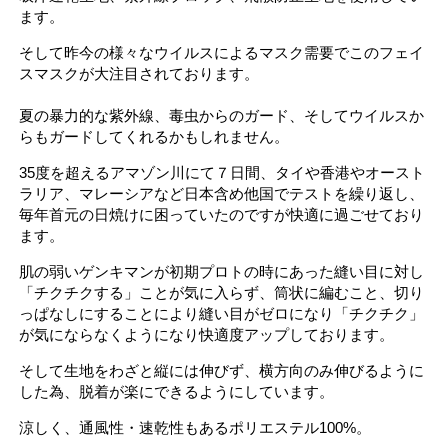
ます。
そして昨今の様々なウイルスによるマスク需要でこのフェイ
スマスクが大注目されております。
夏の暴力的な紫外線、毒虫からのガード、そしてウイルスか
らもガードしてくれるかもしれません。
35度を超えるアマゾン川にて７日間、タイや香港やオースト
ラリア、マレーシアなど日本含め他国でテストを繰り返し、
毎年首元の日焼けに困っていたのですが快適に過ごせており
ます。
肌の弱いゲンキマンが初期プロトの時にあった縫い目に対し
「チクチクする」ことが気に入らず、筒状に編むこと、切り
っぱなしにすることにより縫い目がゼロになり「チクチク」
が気にならなくようになり快適度アップしております。
そして生地をわざと縦には伸びず、横方向のみ伸びるように
した為、脱着が楽にできるようにしています。
涼しく、通風性・速乾性もあるポリエステル100%。