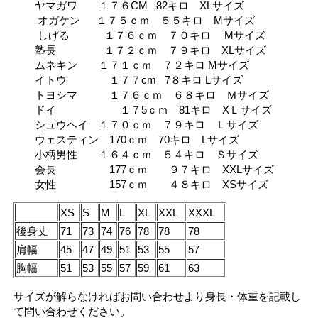
ヤマガワ １７６CM 82キロ XLサイズ
オガケン １７５ｃｍ ５５キロ Mサイズ
しげる １７６ｃｍ ７０キロ Mサイズ
塾長 １７２ｃｍ ７９キロ XLサイズ
ムネキン １７１ｃｍ ７２キロ Mサイズ
イトウ １７７cm 7８キロ Lサイズ
トヨシマ １７６ｃｍ ６８キロ Ｍサイズ
ドイ １７5ｃｍ 81キロ XＬサイズ
シュウヘイ １７０ｃｍ ７９キロ Ｌサイズ
ウェスティン 170ｃｍ 70キロ Lサイズ
小柄男性 １６４ｃｍ ５４キロ Ｓサイズ
会長 177ｃｍ ９７キロ XXLサイズ
女性 157ｃｍ ４８キロ XSサイズ
XS
S
M
L
XL
XXL
XXXL
後身丈
71
73
74
76
78
78
78
肩幅
45
47
49
51
53
55
57
胸幅
51
53
55
57
59
61
63
サイズが解らなければお問い合わせより身長・体重を記載し
て問い合わせください。