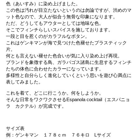
色（あいすみ）に染め上げました。
この色は汚れが目立たないというのは勿論ですが、渋めのマ
ット色なので、大人が似合う無骨な印象になります。
ただ、どうしてもアウターとしては地味な色。
そこでフィンチらしいスパイスを施しております。
一段と目を惹くのがカラフルなボタン。
これはゲンキマンが海で見つけた色褪せたプラスティック
片。
何とも言えない褪せた色合いが気に入り染め上げ再現。
ブランドを象徴する鳥、ガラパゴス諸島に生息するフィンチ
たちの体色に合わせたカラーになっています。
多様性と自分らしく進化していくという思いを遊び心満点に
表してみました。
これを着て、どこに行こうか。何をしようか。
そんな日常をワクワクさせるEspanola cocktail（エスパニョ
ラ カクテル）が完成です。
サイズ表
例：ゲンキマン １７８ｃｍ ７６キロ Lサイズ