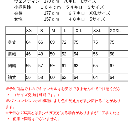
ウェスティン 170ｃｍ 70キロ Lサイズ
小柄男性 １６４ｃｍ ５４キロ Ｓサイズ
会長 177ｃｍ ９７キロ XXLサイズ
女性 157ｃｍ ４８キロ Sサイズ
XS
Ｓ
Ｍ
Ｌ
ＸＬ
XXL
XXXL
身丈
64
66
69
72
75
75
75
肩幅
46
48
50
52
54
56
58
胸幅
55
57
59
61
63
65
67
袖丈
56
58
60
62
64
64
64
※予約商品ですのでキャンセルはお受けできませんのでご注意くださ
い。（サイズ交換は可能です。）
※パソコンやスマホの機種により色の見え方が多少変わることがあり
ます。
※予告なく写真とは多少の変更がある場合がありますがご了承くださ
い。使用上問題はございません。