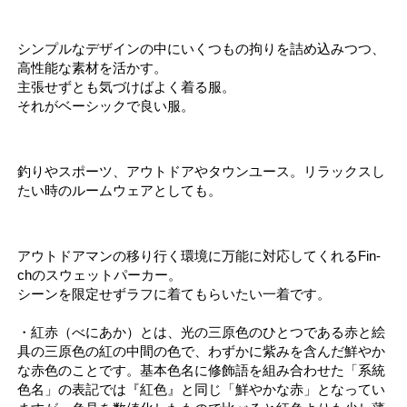
シンプルなデザインの中にいくつもの拘りを詰め込みつつ、
高性能な素材を活かす。
主張せずとも気づけばよく着る服。
それがベーシックで良い服。
釣りやスポーツ、アウトドアやタウンユース。リラックスし
たい時のルームウェアとしても。
アウトドアマンの移り行く環境に万能に対応してくれるFin-
chのスウェットパーカー。
シーンを限定せずラフに着てもらいたい一着です。
・紅赤（べにあか）とは、光の三原色のひとつである赤と絵
具の三原色の紅の中間の色で、
わずかに紫みを含んだ鮮やか
な赤色
のことです。基本色名に修飾語を組み合わせた「系統
色名」の表記では『紅色』と同じ「鮮やかな赤」となってい