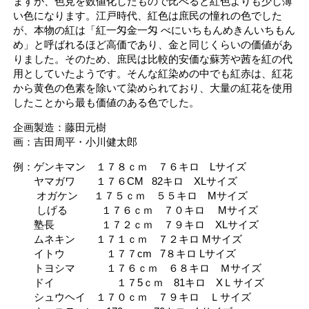
ますが、色見を数値化したもので比べると紅色よりも少し薄
い色になります。江戸時代、紅色は庶民の憧れの色でした
が、本物の紅は「紅一匁金一匁 べにいちもんめきんいちもん
め」と呼ばれるほど高価であり、金と同じくらいの価値があ
りました。そのため、庶民は比較的安価な蘇芳や茜を紅の代
用としていたようです。そんな紅染めの中でも紅赤は、紅花
から黄色の色素を除いて染められており、大量の紅花を使用
したことから最も価値のある色でした。
企画製造：藤田元樹
画：吉田周平・小川健太郎
例：
ゲンキマン １７８ｃｍ ７６キロ Lサイズ
ヤマガワ １７６CM 82キロ XLサイズ
オガケン １７５ｃｍ ５５キロ Mサイズ
しげる １７６ｃｍ ７０キロ Mサイズ
塾長 １７２ｃｍ ７９キロ XLサイズ
ムネキン １７１ｃｍ ７２キロ Mサイズ
イトウ １７７cm 7８キロ Lサイズ
トヨシマ １７６ｃｍ ６８キロ Ｍサイズ
ドイ １７5ｃｍ 81キロ XＬサイズ
シュウヘイ １７０ｃｍ ７９キロ Ｌサイズ