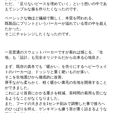
ただ、「足りないピースを埋めていく」という想いの中であ
えてシンプルな服を作りたくなったのです。
ベーシックな物ほど繊細で難しく、本質を問われる。
既製品にプリントというパーカーが溢れている世の中を超え
たかった。
そこにチャレンジしたくなったのです。
一見普通のスウェットパーカーですが着れば感じる、「生
地」も「設計」も完全オリジナルだから出来る心地良さ。
まず、既存の真冬でも「暖かい」を売りにするヘビーウェイ
トのパーカーは、ドッシリと重く硬いものが多い。
そこを生地選びから徹底的に改善。
厚手ながら柔らかく、軽く暖かい裏毛の生地を開発すること
ができました。
これにより首肩にかかる重さを軽減、長時間の着用も苦にな
るようなことがなくなりました。
また、フードの大きさを1センチ刻みで調整した事で後ろへ
のひっぱりを抑え、ゲンキマンも嫌う首が重く詰まるような