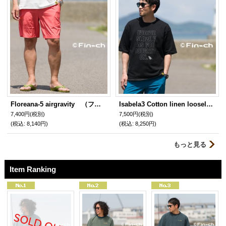
Floreana-5 airgravity （フロリアナ５エアグラヴィティ）梅重色（うめがさね）
Isabela3 Cotton linen loosely(イサベラコットン３綿麻ルースリィ)文字漆黒（もじしっこく）
7,400円
(税別)
7,500円
(税別)
(税込
:
8,140円)
(税込
:
8,250円)
もっと見る
Item Ranking