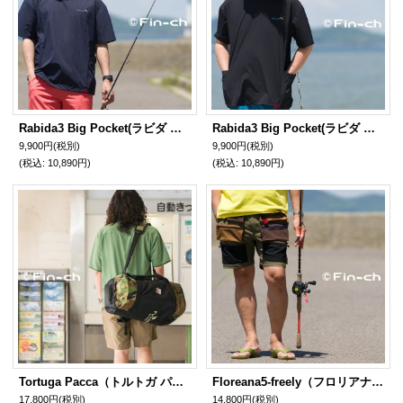
Rabida3 Big Pocket(ラビダ ビッグポケット) 濃藍色（こいあい）
Rabida3 Big Pocket(ラビダ ビッグポケット) 漆黒色（しっこく）
9,900円
(税別)
9,900円
(税別)
(税込
:
10,890円)
(税込
:
10,890円)
Tortuga Pacca（トルトガ パッカ）
Floreana5-freely（フロリアナ５‐フリーリー）鶯色（うぐいすいろ）
17,800円
(税別)
14,800円
(税別)