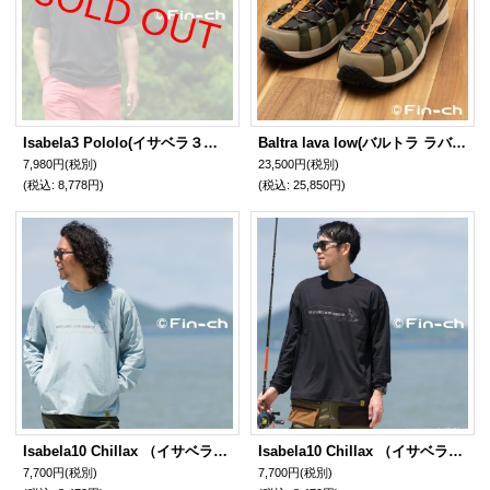
Isabela3 Pololo(イサベラ３ポロロ) 漆黒色（しっこく）7月20日頃発送予定
Baltra lava low(バルトラ ラバ ロー) 婚姻色（こんいんいろ）7月末頃発送予定
7,980円
(税別)
23,500円
(税別)
(税込
:
8,778円)
(税込
:
25,850円)
Isabela10 Chillax （イサベラ10チラックス）朧花色（おぼろはないろ）7月20日頃発送予定
Isabela10 Chillax （イサベラ10チラックス）漆黒色（しっこく）7月20日頃発送予定
7,700円
(税別)
7,700円
(税別)