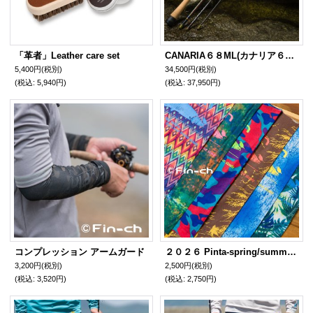
「革者」Leather care set
CANARIA６８ML(カナリア６８ＭＬ)
5,400円
(税別)
34,500円
(税別)
(税込
:
5,940円)
(税込
:
37,950円)
コンプレッション アームガード
２０２６ Pinta‐spring/summer Face guard(ピンタ スプリング・サマー フェイスガード)
3,200円
(税別)
2,500円
(税別)
(税込
:
3,520円)
(税込
:
2,750円)