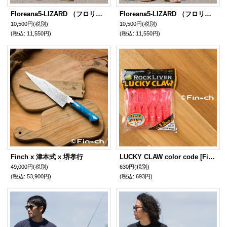
Floreana5-LIZARD （フロリアナ5リザード）山吹茶色（やまぶきちゃ）
Floreana5-LIZARD （フロリアナ5リザード）鈍色（にびいろ）
10,500円
(税別)
10,500円
(税別)
(税込
:
11,550円)
(税込
:
11,550円)
Finch x 津本式 x 堺孝行
LUCKY CLAW color code [Fin-ch]
49,000円
(税別)
630円
(税別)
(税込
:
53,900円)
(税込
:
693円)