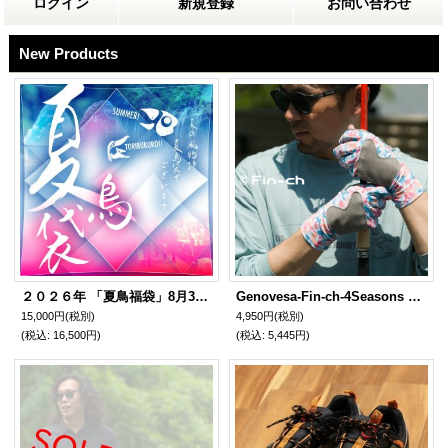
ログイン
新規登録
お問い合わせ
New Products
２０２６年 「夏鳥福袋」8月3日より順次発送開始
Genovesa-Fin-ch-4Seasons Glove (ヘノベサフィンチ4シーズングローブ) 御入色（おいり）
15,000円
(税別)
4,950円
(税別)
(税込
:
16,500円)
(税込
:
5,445円)