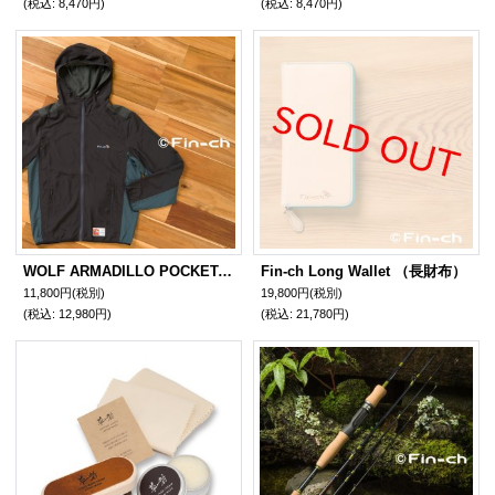
(税込
:
8,470円)
(税込
:
8,470円)
WOLF ARMADILLO POCKETABLE (ウォルフ アルマジロ ポケッタブル) 陰浅葱色（かげあさぎ）
Fin-ch Long Wallet （長財布）
11,800円
(税別)
19,800円
(税別)
(税込
:
12,980円)
(税込
:
21,780円)