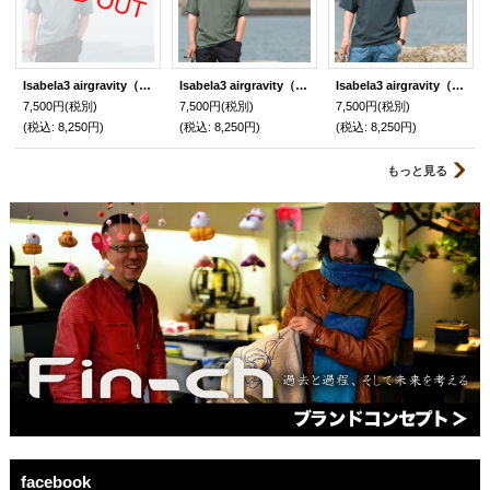
Isabela3 airgravity（イサベラ３エアグラヴィティ）錆浅葱色（さびあさぎ）
Isabela3 airgravity（イサベラ３エアグラヴィティ）松葉色（まつば）
Isabela3 airgravity（イサベラ３エアグラヴィティ）夏虫色（なつむしいろ）
7,500円
(税別)
7,500円
(税別)
7,500円
(税別)
(税込
:
8,250円)
(税込
:
8,250円)
(税込
:
8,250円)
もっと見る
facebook