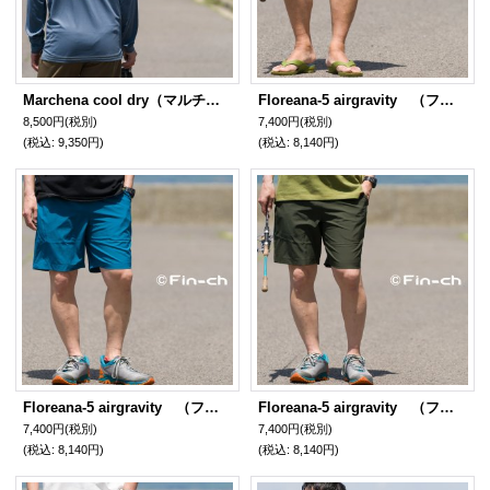
Marchena cool dry（マルチェナクールドライ）錆納戸色（さびなんど）
Floreana-5 airgravity （フロリアナ５エアグラヴィティ）紺鼠色（こんねず）
8,500円
(税別)
7,400円
(税別)
(税込
:
9,350円)
(税込
:
8,140円)
Floreana-5 airgravity （フロリアナ５エアグラヴィティ）孔雀青（くじゃくあお）
Floreana-5 airgravity （フロリアナ５エアグラヴィティ）松葉色（まつばいろ）
7,400円
(税別)
7,400円
(税別)
(税込
:
8,140円)
(税込
:
8,140円)