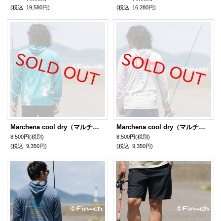
(税込
:
19,580円)
(税込
:
16,280円)
Marchena cool dry（マルチェナクールドライ）金春色（こんぱるいろ）
Marchena cool dry（マルチェナクールドライ）小町鼠色（こまちねず）
8,500円
(税別)
8,500円
(税別)
(税込
:
9,350円)
(税込
:
9,350円)