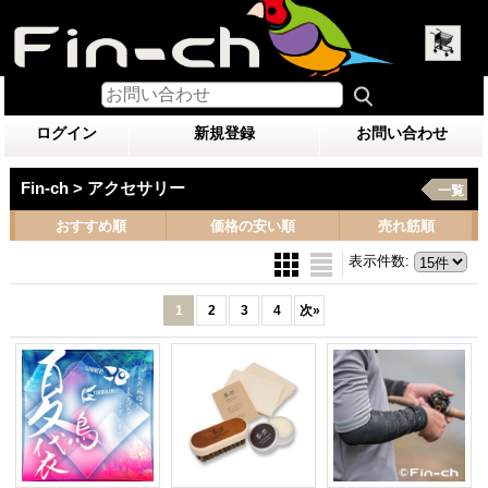
ログイン
新規登録
お問い合わせ
Fin-ch > アクセサリー
一覧
おすすめ順
価格の安い順
売れ筋順
表示件数
:
1
2
3
4
次
»