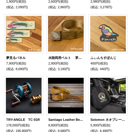
1,900円
(税別)
2,600円
(税別)
2,980円
(税別)
(税込
:
2,090円)
(税込
:
2,860円)
(税込
:
3,278円)
夢見るパネル
水陸両用ベルト 茅色（かやいろ）
ふぃんちすぽんじ
7,900円
(税別)
2,900円
(税別)
400円
(税別)
(税込
:
8,690円)
(税込
:
3,190円)
(税込
:
440円)
TRY-ANGLE TC-01R
Santiago Leather Belt（サンチャゴ レザーベルト）カーキＸブラック
Solomon ネオプレーンシートカバー
178,000円
(税別)
8,800円
(税別)
5,900円
(税別)
(税込
:
195,800円)
(税込
:
9,680円)
(税込
:
6,490円)