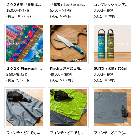
２０２６年 「夏鳥福袋」8月3日より順次発送開始
「革者」Leather care set
コンプレッション アームガード
15,000円
(税別)
5,400円
(税別)
3,200円
(税別)
(税込
:
16,500円)
(税込
:
5,940円)
(税込
:
3,520円)
２０２６ Pinta‐spring/summer Face guard(ピンタ スプリング・サマー フェイスガード)
Finch x 津本式 x 堺孝行
SUITO（水筒）700ml
2,500円
(税別)
49,000円
(税別)
3,500円
(税別)
(税込
:
2,750円)
(税込
:
53,900円)
(税込
:
3,850円)
フィンチ・どこでもタオルスモール
フィンチ・どこでもタオル真ん中サイズ
フィンチ・どこでもタオルビッグ