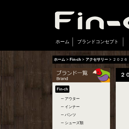
ホーム
ブランドコンセプト
ホーム
>
Fin-ch
>
アクセサリー
>
２０２６ P
２０
Fin-ch
アウター
インナー
パンツ
シューズ類