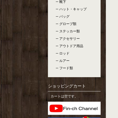
靴下
ハット・キャップ
バッグ
グローブ類
ステッカー類
アクセサリー
アウトドア用品
ロッド
ルアー
フード類
ショッピングカート
カートは空です。