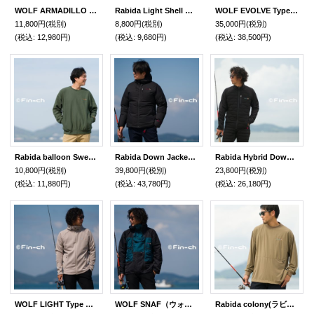
WOLF ARMADILLO POCKETABLE (ウォルフ アルマジロ ポケッタブル) 陰浅葱色（かげあさぎ）
Rabida Light Shell Best（ラビダライトシェルベスト）
WOLF EVOLVE Type beat 花緑青（ウォルフエヴォルヴタイプビートはなろくしょう）
11,800円
(税別)
8,800円
(税別)
35,000円
(税別)
(税込
:
12,980円)
(税込
:
9,680円)
(税込
:
38,500円)
Rabida balloon Sweat（ラビダバルーンスウェット） 花萌葱色（はなもえぎ）
Rabida Down Jacket khaki （ラビダダウンジャケット)漆黒色（しっこく）
Rabida Hybrid Down Jacket（ラビダハイブリッドダウンジャケット）漆黒色（しっこく）
10,800円
(税別)
39,800円
(税別)
23,800円
(税別)
(税込
:
11,880円)
(税込
:
43,780円)
(税込
:
26,180円)
WOLF LIGHT Type Raz(ウォルフライトタイプラズ)白銅色（はくどういろ）
WOLF SNAF（ウォルフスナフ）玉虫色
Rabida colony(ラビダ コロニィ) 白橡色（しろつるばみ）