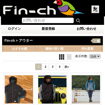
ログイン
新規登録
お問い合わせ
Fin-ch > アウター
一覧
おすすめ順
価格の安い順
売れ筋順
表示件数
:
1
2
3
4
次
»