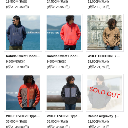
19,500円
(税別)
24,500円
(税別)
11,000円
(税別)
(税込
:
21,450円)
(税込
:
26,950円)
(税込
:
12,100円)
Rabida Sweat Hoodie(ラビダ スウェット フーディー)金青色（こんじょう）
Rabida Sweat Hoodie(ラビダ スウェット フーディー)紅赤色（べにあか）
WOLF COCOON （ウォルフコクーン）裏柳色（うらやなぎいろ）
9,800円
(税別)
9,800円
(税別)
19,800円
(税別)
(税込
:
10,780円)
(税込
:
10,780円)
(税込
:
21,780円)
WOLF EVOLVE Type beat （ウォルフエヴォルヴタイプビート）珊瑚珠色（さんごしゅいろ）
WOLF EVOLVE Type beat 檳榔子黒色（ウォルフエヴォルヴタイプビートびんろうじぐろいろ）
Rabida airgravity（ラビダエアグラビティ）漆黒色（しっこく）
35,000円
(税別)
35,000円
(税別)
21,000円
(税別)
(税込
:
38,500円)
(税込
:
38,500円)
(税込
:
23,100円)