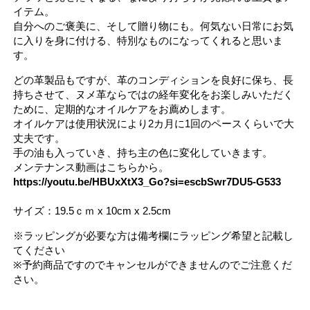
イテム。
自分へのご褒美に、そして贈り物にも。何気ない日常にお気
に入りを身に付ける、特別なものになってくれると思いま
す。
どの革製品もですが、革のコンディションを良好に保ち、長
持ちさせて、ヌメ革ならではの経年変化をお楽しみいただく
ために、定期的なオイルケアをお薦めします。
オイルケアは使用状況により2カ月に1回のペースくらいで大
丈夫です。
手の油も入っていき、持ち主の色に変化していきます。
メンテナンス動画はこちらから。
https://youtu.be/HBUxXtX3_Go?si=escbSwr7DU5-G533
サイズ：19.5ｃｍ x 10cm x 2.5cm
※ラッピングが必要な方は備考欄にラッピング希望と記載し
てください
※予約商品ですのでキャンセルができませんのでご注意くだ
さい。