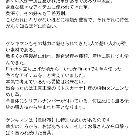
多くの人が一度は惹かれた事があるであろう革製品。
身近な様々なアイテムに使われてきた革。
奥深く、その好みも千差万別。
こだわればキリがないほどに種類が豊富で、それぞれに特色
があり知るほどに面白い。
ゲンキマンもその魅力に魅せられてきた1人で想い入れが強
い素材である。
数多くの革製品に触れ、製造過程や種類、産地に関しても学
んできた。
Fin-chを立ち上げた頃から「いつかFin-chでも革を使った
色々なアイテムを」と考えていました。
本気で考えているから妥協は出来ない。
出会ったのは正真正銘の【トスカーナ】産の植物タンニンな
めし革。
革自体にシリアルナンバーが付いている、何世紀にも渡る伝
統の職人技から生まれた革となります。
ゲンキマンは【長財布】に特別な思いがあるのです。
幼少のころから、おばあちゃん、そしてお母さんから口酸っ
ぱく言われ続けた言葉。