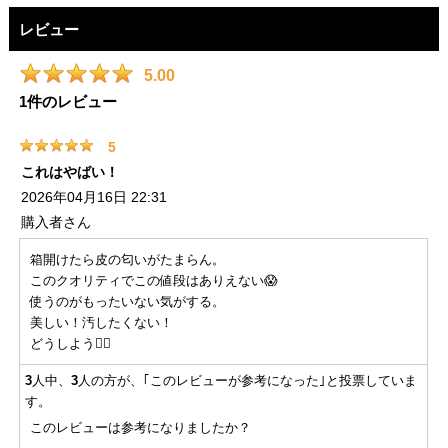
レビュー
5.00
1
件のレビュー
5
これはやばい！
2026年04月16日 22:31
購入者
さん
箱開けたら皮の匂いがたまらん。
このクオリティでこの値段はありえない😱
使うのがもったいない気がする。
美しい！汚したくない！
どうしよう😵‍💫
3
人中、
3
人の方が、｢このレビューが参考になった｣と投票していま
す。
このレビューは参考になりましたか？