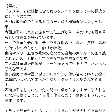
【素材】
「ヌメ革」とは植物に含まれるタンニンを使って牛の原皮を
鞣したものです。
今回は最高峰でもあるトスカーナ産の植物タンニンなめし
革。
表面加工をほとんど施さずに仕上げた革、革の中でも最も革
らしい雰囲気を持っています。
一目で本革と分かるナチュラルな風合い、高い上質感、素朴
な匂いやなめらかな手触りが特徴。
傷痕やシワ・血管や毛穴の痕などの自然の刻印がそのまま残
されるため、表情がとても豊かで個性的な革です。
ヌメ革は革繊維自体がキュッと締まっているので、たいへん
頑丈な革です。
使い始めはやや固い感じがしますが、使い込んでゆくと徐々
に繊維がほぐれて柔らかくなり、クッタリと馴染んできま
す。
表面加工をしていないため簡単に傷が付きますが、手入れを
しながら使うことにより長く使えるので、傷さえも味わいに
変化します。
チラッと見せたくなる、なにより持ち手が見惚れる上質なア