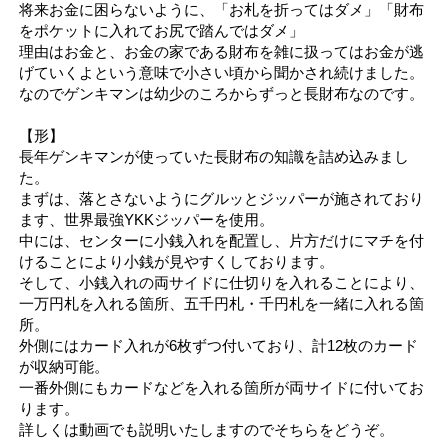
将来お金に困らないように、「お札を折ってはダメ」「財布
をポケットに入れてお尻で踏んではダメ」
理由はお金と、お金の家である財布を雑に扱ってはお金が逃
げていくよという意味で小さい頃から聞かされ続けました。
なのでゲンキマンは幼少のころからずっと長財布なのです。
【形】
長年ゲンキマンが使っていた長財布の知識を詰め込みまし
た。
まずは、落とさないようにグルッとジッパーが施されており
ます、世界最強YKKジッパーを使用。
中には、センターに小銭入れを配置し、片方だけにマチを付
けることにより小銭が見やすくしております。
そして、小銭入れの両サイドに仕切りを入れることにより、
一万円札を入れる箇所、五千円札・千円札を一緒に入れる箇
所。
外側にはカード入れが6枚ずつ付いており、計12枚のカード
が収納可能。
一番外側にもカードなどを入れる箇所が両サイドに付いてお
ります。
詳しくは動画でも説明いたしますのでそちらをどうぞ。