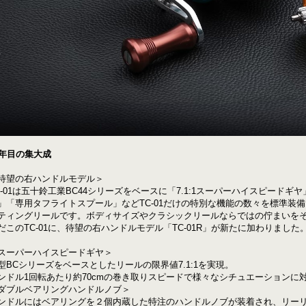
0年目の集大成
待望の右ハンドルモデル＞
C-01は五十鈴工業BC44シリーズをベースに「7.1:1スーパーハイスピード
」「専用タフライトスプール」などTC-01だけの特別な機能の数々を標準装備し
ティングリールです。ボディサイズやクラシックリールならではの佇まいを
だこのTC-01に、待望の右ハンドルモデル「TC-01R」が新たに加わりました
スーパーハイスピードギヤ＞
型BCシリーズをベースとしたリールの限界値7.1:1を実現。
ンドル1回転あたり約70cmの巻き取りスピードで様々なシチュエーションに
ダブルベアリングハンドルノブ＞
ンドルにはベアリングを２個内蔵した特注のハンドルノブが装着され、リー