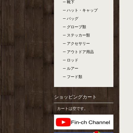
靴下
ハット・キャップ
バッグ
グローブ類
ステッカー類
アクセサリー
アウトドア用品
ロッド
ルアー
フード類
ショッピングカート
カートは空です。