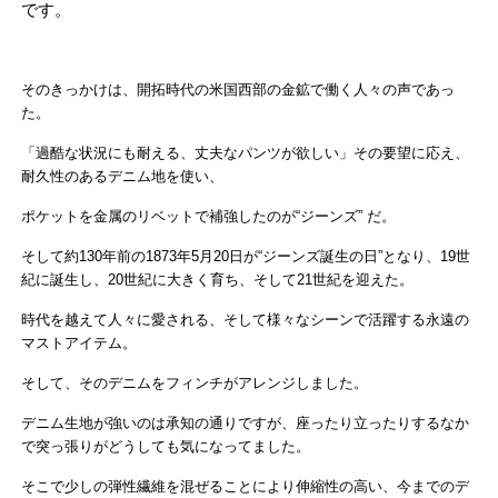
です。
そのきっかけは、開拓時代の米国西部の金鉱で働く人々の声であっ
た。
「過酷な状況にも耐える、丈夫なパンツが欲しい」その要望に応え、
耐久性のあ
るデニム地を使い、
ポケットを金属のリベットで補強したのが
“ジーンズ” だ。
そして約130年前の1873年5月20日が“ジーンズ誕生の日”となり、
19世
紀に誕生し、20世紀に大きく育ち、
そして21世紀を迎えた。
時代を越えて人々に愛される、そして様々なシーンで活躍する永遠の
マストアイ
テム。
そして、そのデニムをフィンチがアレンジしました。
デニム生地が強いのは承知の通りですが、座ったり立ったりするなか
で突っ張
りがどうしても気になってました。
そこで少しの弾性繊維を混ぜることにより伸縮性の高い、今までのデ