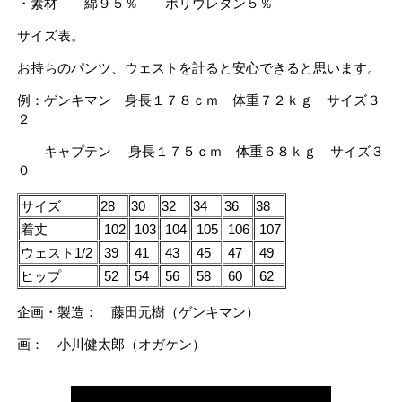
・素材 綿９５％ ポリウレタン５％
サイズ表。
お持ちのパンツ、ウェストを計ると安心できると思います。
例：ゲンキマン 身長１７８ｃｍ 体重７２ｋｇ サイズ３
２
キャプテン 身長１７５ｃｍ 体重６８ｋｇ サイズ３
０
サイズ
28
30
32
34
36
38
着丈
102
103
104
105
106
107
ウェスト1/2
39
41
43
45
47
49
ヒップ
52
54
56
58
60
62
企画・製造： 藤田元樹（ゲンキマン）
画： 小川健太郎（オガケン）