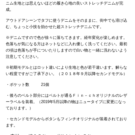
ニム生地とは思えないほ
どの履き心地の良いストレッチデニムが完
成。
アウトドアシーンでタフに使うデニムをそのままに、街中でも溶け込
む、ちょっ
と小技を効かせた超ストレッチデニムです。
※デニムですので色が徐々に落ちてきます。経年変化が楽しめます。
色落ちが気になる方はネットなどに入れ優しく洗ってください。最初
の頃は色落ちが手についたりしますので白い物と一緒に洗わないよう
注意してください。
※初期モデルとはロット違いにより生地と色が若干違います。解らな
い程度ですがご了承下さい。（２０１８年９月以降セカンドモデル）
・ポケット数 21個
・後ろのベルト部分にはベルトが通るＦｉｎ－ｃｈオリジナルのレザ
ーラベルを装着。（2019年5月以降の物はニュータイプに変更になっ
ております。）
・セカンドモデルからボタンもフィンチオリジナルが装着されており
ます。