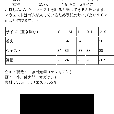
女性 157ｃｍ ４８キロ Sサイズ
お持ちのパンツ、ウェストを計ると安心できると思います。
＜ウェストはゴムが入っているため表記のサイズより１０ｃ
ｍほど伸びます。＞
サイズ（置き測り）
Ｓ
ＬＭ
Ｌ
ＸＬ
２ＸＬ
着丈
53
54
54
55
56
ウェスト
34
36
37
38
39
裾幅
23
24
25
26
26.5
企画・製造： 藤田元樹（ゲンキマン）
画： 小川健太郎（オガケン）
素材：95％ ポリエステル5％