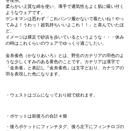
を使用。
柔らかい上質な綿を使い、薄手で通気性もよく肌に吸い付く
ようなウェアです。
ゲンキマンは思わず「これパンツ履かないで着たいね！やっ
てみよ！うわっ！超気持ちいいよこれ！！」と喜んでいたほ
ど。
イメージは裸足で砂浜を歩いているというような・・・休み
の時はこれくらいのウェアでゆっくり過ごしたい。
金糸雀色（かなりあいろ）とは、野生のカナリアの羽色のよ
うな
少しくすみのある黄色
のことです。カナリアは漢字で
「金糸雀」と表記し『金糸雀色』は文字どおり、カナリアの
羽を表現した色になります。
・ウェストはゴムになっており紐で絞れます。
・ポケットは前後ろの合計４個
・後ろポケットにフィンチタグ、後ろ左下にフィンチロゴの