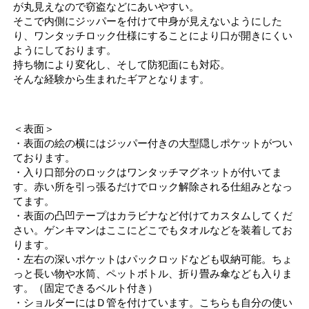
が丸見えなので窃盗などにあいやすい。
そこで内側にジッパーを付けて中身が見えないようにした
り、ワンタッチロック仕様にすることにより口が開きにくい
ようにしております。
持ち物により変化し、そして防犯面にも対応。
そんな経験から生まれたギアとなります。
＜表面＞
・表面の絵の横にはジッパー付きの大型隠しポケットがつい
ております。
・入り口部分のロックはワンタッチマグネットが付いてま
す。赤い所を引っ張るだけでロック解除される仕組みとなっ
てます。
・表面の凸凹テープはカラビナなど付けてカスタムしてくだ
さい。ゲンキマンはここにどこでもタオルなどを装着してお
ります。
・左右の深いポケットはパックロッドなども収納可能。ちょ
っと長い物や水筒、ペットボトル、折り畳み傘なども入りま
す。（固定できるベルト付き）
・ショルダーにはＤ管を付けています。こちらも自分の使い