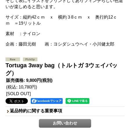
そして表にイラストをプリントしてありフィンチらしい色遣
いが楽しめると思います。
サイズ：縦約42ｃｍ ｘ 横約３8ｃｍ ｘ 奥行約12ｃ
ｍ ＝19リットル
素材 ：ナイロン
企画：藤田元樹 画：ヨシダシュウヘイ・小川健太郎
Tortuga 3way bag（トルトガ 3ウェイバッ
グ）
販売価格
:
9,800円
(税別)
(税込
:
10,780円
)
[SOLD OUT]
Facebookでシェア
返品特約に関する重要事項