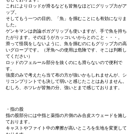
これによりロッドが滑るなども皆無なほどにグリップ力がア
ップ。
そしてもう一つの目的、「魚」を掴むことにも有効になりま
した。
ゲンキマンは勿論ボガグリップも使いますが、手で魚を持ち
たがります。そのほうがカッコいいからとのこと・・・。
滑って怪我をしないように、魚を掴むのにもグリップ力の高
いグローブです。（牙魚への使用は危険です、そこは判断し
てください）
ロッドのフェルール部分を抜くのにも滑らないので便利で
す。
強度のみで考えたら当て布の方が強いかもしれませんが、シ
リコンプリントでも決して弱いと感じたことはありません。
むしろ、ホツレが皆無の分、強いとまで感じております。
・指の股
指の股部分には中指と薬指の片側のみ合皮スウェードを施し
ております。
キャストやファイト中の摩擦が高いところを生地を変更して