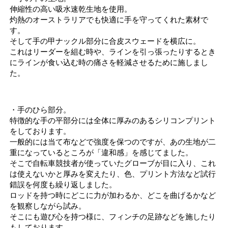
伸縮性の高い吸水速乾生地を使用。
灼熱のオーストラリアでも快適に手を守ってくれた素材で
す。
そして手の甲ナックル部分に合皮スウェードを横広に。
これはリーダーを組む時や、ラインを引っ張ったりするとき
にラインが食い込む時の痛さを軽減させるために施しまし
た。
・手のひら部分。
特徴的な手の平部分には全体に厚みのあるシリコンプリント
をしております。
一般的には当て布などで強度を保つのですが、あの生地が二
重になっているところが「違和感」を感じてました。
そこで自転車競技者が使っていたグローブが目に入り、これ
は使えないかと厚みを変えたり、色、プリント方法など試行
錯誤を何度も繰り返しました。
ロッドを持つ時にどこに力が加わるか、どこを曲げるかなど
を観察しながら試み。
そこにも遊び心を持つ様に、フィンチの足跡などを施したり
もしております。