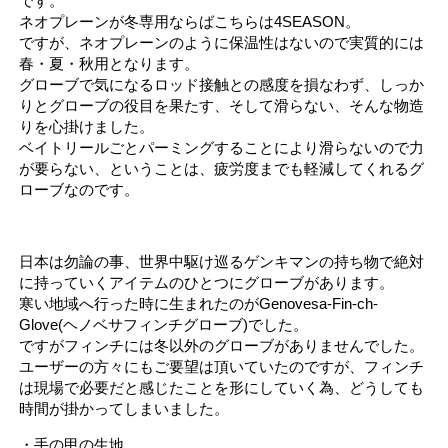
です。
ネオプレーンが冬専用ならばこちらは4SEASON。
ですが、ネオプレーンのように保温性はないので実質的には
春・夏・秋用となります。
グローブで気になるロッド接触との感度を損なわず、しっか
りとグローブの役目を果たす、そして滑らない、そんな物造
りを心掛けました。
ベイトリールごとパーミングすることにより滑らないので力
が要らない、ということは、疲労度までも軽減してくれるグ
ローブなのです。
日本は勿論の事、世界中駆け巡るゲンキマンの持ち物で絶対
に持っていくアイテムのひとつにグローブがあります。
寒い地域へ行った時に生まれたのがGenovesa-Fin-ch-
Glove(ヘノベサフィンチグローブ)でした。
ですがフィンチには冬以外のグローブがありませんでした。
ユーザーの方々にもご要望は頂いていたのですが、フィンチ
は現場で必要だと感じたことを形にしていく為、どうしても
時間が掛かってしまいました。
・手の甲の生地。