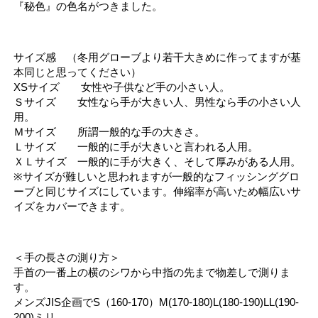
『秘色』の色名がつきました。
サイズ感 （冬用グローブより若干大きめに作ってますが基
本同じと思ってください）
XSサイズ 女性や子供など手の小さい人。
Ｓサイズ 女性なら手が大きい人、男性なら手の小さい人
用。
Ｍサイズ 所謂一般的な手の大きさ。
Ｌサイズ 一般的に手が大きいと言われる人用。
ＸＬサイズ 一般的に手が大きく、そして厚みがある人用。
※サイズが難しいと思われますが一般的なフィッシンググロ
ーブと同じサイズにしています。伸縮率が高いため幅広いサ
イズをカバーできます。
＜手の長さの測り方＞
手首の一番上の横のシワから中指の先まで物差しで測りま
す。
メンズJIS企画でS（160-170）M(170-180)L(180-190)LL(190-
200)ミリ