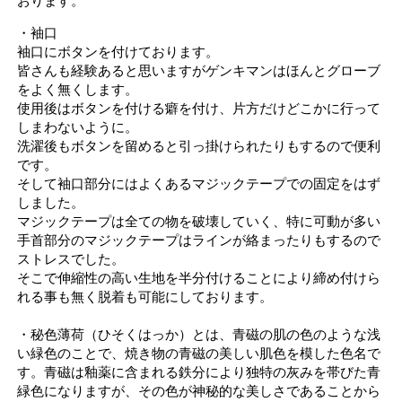
おります。
・袖口
袖口にボタンを付けております。
皆さんも経験あると思いますがゲンキマンはほんとグローブ
をよく無くします。
使用後はボタンを付ける癖を付け、片方だけどこかに行って
しまわないように。
洗濯後もボタンを留めると引っ掛けられたりもするので便利
です。
そして袖口部分にはよくあるマジックテープでの固定をはず
しました。
マジックテープは全ての物を破壊していく、特に可動が多い
手首部分のマジックテープはラインが絡まったりもするので
ストレスでした。
そこで伸縮性の高い生地を半分付けることにより締め付けら
れる事も無く脱着も可能にしております。
・
秘色薄荷（ひそくはっか）とは、青磁の肌の色のような
浅
い緑色
のことで、焼き物の青磁の美しい肌色を模した色名で
す。青磁は釉薬に含まれる鉄分により独特の灰みを帯びた青
緑色になりますが、その色が神秘的な美しさであることから