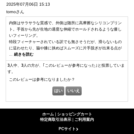
2025年07月06日 15:13
tomo
さん
内側はサラサラな質感で、外側は随所に高摩擦なシリコンプリン
ト。手首から先が生地の適度な伸縮でホールドされるような優し
いフィーリング。
特段フィーチャーされている訳でも無さそうだが、滑らないもの
に這わせたり、脇や膝に挟めばスムーズに片手脱ぎが出来る点が
個人的に高評価
...
続きを読む
まだ一度しか使用していないため耐久性は分からないが、先端等
3
人中、
3
人の方が、｢このレビューが参考になった｣と投票していま
を引っ張って脱ぐ必要が無いため指先からほつれていくリスクは
す。
低いのではと思う。
このレビューは参考になりましたか？
なお、個人の色覚やディスプレイ等の環境も影響しているのかも
しれないが、実物は商品ページの写真よりやや淡い色合いと思
う。
ホーム
|
ショッピングカート
特定商取引法表示
|
ご利用案内
PCサイト